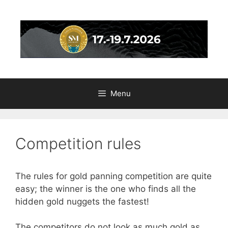
Skip
to
content
Menu
Competition rules
The rules for gold panning competition are quite
easy; the winner is the one who finds all the
hidden gold nuggets the fastest!
The competitors do not look as much gold as