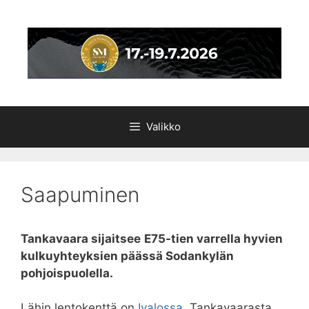
Siirry
sisältöön
Valikko
Saapuminen
Tankavaara sijaitsee
E75-tien varrella hyvien
kulkuyhteyksien päässä Sodankylän
pohjoispuolella.
Lähin lentokenttä on
Ivalossa
, Tankavaarasta