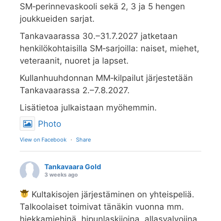
SM‑perinnevaskooli sekä 2, 3 ja 5 hengen
joukkueiden sarjat.
Tankavaarassa 30.–31.7.2027 jatketaan
henkilökohtaisilla SM‑sarjoilla: naiset, miehet,
veteraanit, nuoret ja lapset.
Kullanhuuhdonnan MM‑kilpailut järjestetään
Tankavaarassa 2.–7.8.2027.
Lisätietoa julkaistaan myöhemmin.
Photo
View on Facebook
·
Share
Tankavaara Gold
3 weeks ago
Kultakisojen järjestäminen on yhteispeliä.
Talkoolaiset toimivat tänäkin vuonna mm.
hiekkamiehinä, hipunlaskijoina, allasvalvojina,