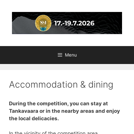
Skip
to
content
Menu
Accommodation & dining
During the competition, you can stay at
Tankavaara or in the nearby areas and enjoy
the local delicacies.
In the vicinity of the competition area,