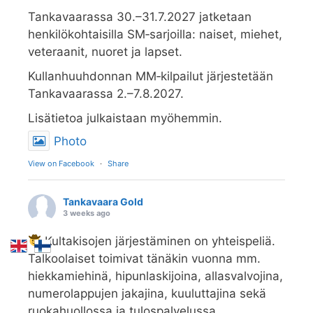
Tankavaarassa 30.–31.7.2027 jatketaan
henkilökohtaisilla SM‑sarjoilla: naiset, miehet,
veteraanit, nuoret ja lapset.
Kullanhuuhdonnan MM‑kilpailut järjestetään
Tankavaarassa 2.–7.8.2027.
Lisätietoa julkaistaan myöhemmin.
Photo
View on Facebook
·
Share
Tankavaara Gold
3 weeks ago
Kultakisojen järjestäminen on yhteispeliä.
Talkoolaiset toimivat tänäkin vuonna mm.
hiekkamiehinä, hipunlaskijoina, allasvalvojina,
numerolappujen jakajina, kuuluttajina sekä
ruokahuollossa ja tulospalvelussa.