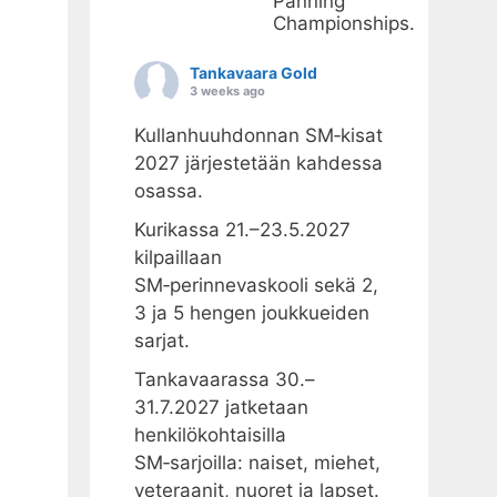
Panning
Championships.
Tankavaara Gold
3 weeks ago
Kullanhuuhdonnan SM‑kisat
2027 järjestetään kahdessa
osassa.
Kurikassa 21.–23.5.2027
kilpaillaan
SM‑perinnevaskooli sekä 2,
3 ja 5 hengen joukkueiden
sarjat.
Tankavaarassa 30.–
31.7.2027 jatketaan
henkilökohtaisilla
SM‑sarjoilla: naiset, miehet,
veteraanit, nuoret ja lapset.