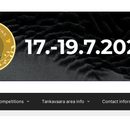
ompetitions
Tankavaara area info
Contact info