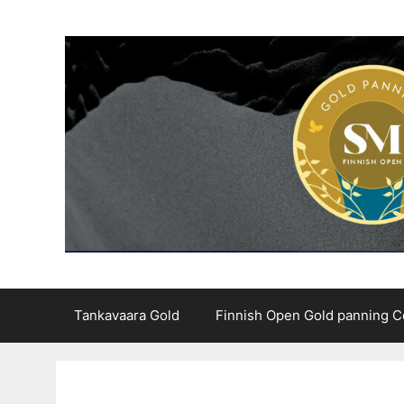
Skip
to
content
Tankavaara Gold
Finnish Open Gold panning C